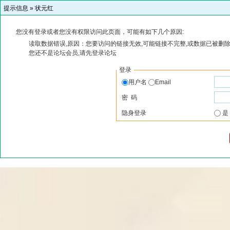
提示信息 »
状元红
您没有登录或者您没有权限访问此页面，可能有如下几个原因:
读取数据错误,原因：您要访问的链接无效,可能链接不完整,或数据已被删除
您还不是论坛会员,请先登录论坛
登录
用户名
Email
密 码
隐身登录