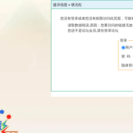
提示信息 »
状元红
您没有登录或者您没有权限访问此页面，可能
读取数据错误,原因：您要访问的链接无效,
您还不是论坛会员,请先登录论坛
登录
用
密 码
隐身登