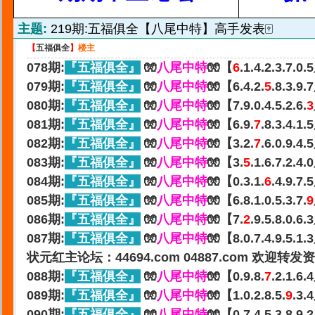
主题:
219期:五福俱全【八尾中特】高手发表🀄
【
五福俱全
】
楼主
078期:
『五福俱全』
🧤
八尾中特
🧤【
6
.1.4.2.3.7
079期:
『五福俱全』
🧤
八尾中特
🧤【6.4.2.
5
.8.3.
080期:
『五福俱全』
🧤
八尾中特
🧤【7.9.0.4.5.2.6.
3
081期:
『五福俱全』
🧤
八尾中特
🧤【6.9.
7
.8.3.4.
082期:
『五福俱全』
🧤
八尾中特
🧤【3.2.
7
.6.0.9.
083期:
『五福俱全』
🧤
八尾中特
🧤【3.
5
.1.6.7.2.
084期:
『五福俱全』
🧤
八尾中特
🧤【0.3.1.
6
.4.9.
085期:
『五福俱全』
🧤
八尾中特
🧤【6.8.1.0.5.3.7.
9
086期:
『五福俱全』
🧤
八尾中特
🧤【7.
2
.9.5.8.0.
087期:
『五福俱全』
🧤
八尾中特
🧤【8.0.7.4.9.5.
状元红主论坛：44694.com 04887.com 欢迎转发
088期:
『五福俱全』
🧤
八尾中特
🧤【0.9.8.
7
.2.1.
089期:
『五福俱全』
🧤
八尾中特
🧤【1.0.2.8.5.
9
.3
090期:
『五福俱全』
🧤
八尾中特
🧤【0.7.4.5.3.8.