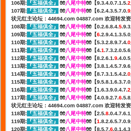
106期:
『五福俱全』
🧤
八尾中特
🧤【9.3.4.0.7.1.5.
2
107期:
『五福俱全』
🧤
八尾中特
🧤【6.2.4.3.5.7.0.
9
状元红主论坛：44694.com 04887.com 欢迎转发
108期:
『五福俱全』
🧤
八尾中特
🧤【0.2.6.8.4.
5
.9
109期:
『五福俱全』
🧤
八尾中特
🧤【
6
.2.9.4.1.3
110期:
『五福俱全』
🧤
八尾中特
🧤【5.3.2.8.9.7.4.
0
111期:
『五福俱全』
🧤
八尾中特
🧤【4.
1
.7.3.2.0.
112期:
『五福俱全』
🧤
八尾中特
🧤【8.2.6.1.
9
.4.0
113期:
『五福俱全』
🧤
八尾中特
🧤【3.8.1.4.5.7.
114期:
『五福俱全』
🧤
八尾中特
🧤【8.7.3.1.5.4.2.
0
115期:
『五福俱全』
🧤
八尾中特
🧤【9.5.8.1.6.3.
116期:
『五福俱全』
🧤
八尾中特
🧤【1.6.3.9.0.4.7.
2
117期:
『五福俱全』
🧤
八尾中特
🧤【4.0.9.2.7.
6
.5
状元红主论坛：44694.com 04887.com 欢迎转发
118期:
『五福俱全』
🧤
八尾中特
🧤【2.5.
8
.0.4.7.
119期:
『五福俱全』
🧤
八尾中特
🧤【
1
.8.2.6.5.7
120期:
『五福俱全』
🧤
八尾中特
🧤【8.5.7.
6
.0.1.