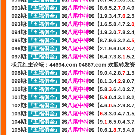
091期:
『五福俱全』
🧤
八尾中特
🧤【8.6.5.2.
7
.0.4
092期:
『五福俱全』
🧤
八尾中特
🧤【1.9.3.4.7.
6
.2
093期:
『五福俱全』
🧤
八尾中特
🧤【1.6.5.8.4.7.2.
0
094期:
『五福俱全』
🧤
八尾中特
🧤【1.9.3.0.
7
.8.2
095期:
『五福俱全』
🧤
八尾中特
🧤【8.7.9.6.3.2.4.
5
096期:
『五福俱全』
🧤
八尾中特
🧤【2.1.9.6.0.8.
3
.
097期:
『五福俱全』
🧤
八尾中特
🧤【6.4.7.3.8.
1
.5
状元红主论坛：44694.com 04887.com 欢迎转发
098期:
『五福俱全』
🧤
八尾中特
🧤【9.0.4.2.8.
7
.1
099期:
『五福俱全』
🧤
八尾中特
🧤【8.1.3.4.
2
.9.0
100期:
『五福俱全』
🧤
八尾中特
🧤【5.8.
3
.6.4.0.
101期:
『五福俱全』
🧤
八尾中特
🧤【5.
9
.0.4.3.1.
102期:
『五福俱全』
🧤
八尾中特
🧤【4.6.
0
.5.2.9.
103期:
『五福俱全』
🧤
八尾中特
🧤【
6
.8.3.0.4.7
104期:
『五福俱全』
🧤
八尾中特
🧤【9.
1
.6.5.0.4.
105期:
『五福俱全』
🧤
八尾中特
🧤【0.6.1.
8
.7.5.