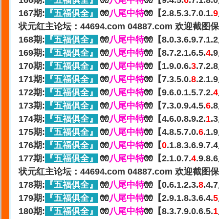
166期:
『五福俱全』
🧤
八尾中特
🧤【9.4.5.
6
.7.1.
167期:
『五福俱全』
🧤
八尾中特
🧤【2.8.5.3.7.0.1.
9
状元红主论坛：44694.com 04887.com 欢迎截
168期:
『五福俱全』
🧤
八尾中特
🧤【8.0.3.6.9.7.
169期:
『五福俱全』
🧤
八尾中特
🧤【8.7.2.1.6.5.
4
.
170期:
『五福俱全』
🧤
八尾中特
🧤【1.9.0.6.
3
.7.2
171期:
『五福俱全』
🧤
八尾中特
🧤【7.3.5.0.
8
.2.1
172期:
『五福俱全』
🧤
八尾中特
🧤【9.6.0.1.5.7.2.
4
173期:
『五福俱全』
🧤
八尾中特
🧤【7.3.0.9.4.5.
6
.
174期:
『五福俱全』
🧤
八尾中特
🧤【4.6.0.8.9.2.
1
.
175期:
『五福俱全』
🧤
八尾中特
🧤【4.8.5.7.0.
6
.1
176期:
『五福俱全』
🧤
八尾中特
🧤【
0
.1.8.3.6.9
177期:
『五福俱全』
🧤
八尾中特
🧤【2.1.0.7.
4
.9.8
状元红主论坛：44694.com 04887.com 欢迎截
178期:
『五福俱全』
🧤
八尾中特
🧤【0.6.1.2.3.
8
.4
179期:
『五福俱全』
🧤
八尾中特
🧤【2.9.1.8.3.6.4.
5
180期:
『五福俱全』
🧤
八尾中特
🧤【8.3.7.9.0.6.5.
1