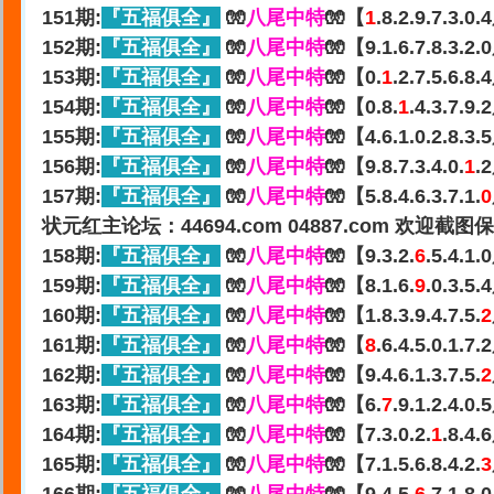
151期:
『五福俱全』
🧤
八尾中特
🧤【
1
.8.2.9.7.3
152期:
『五福俱全』
🧤
八尾中特
🧤【9.1.6.7.8.3.
153期:
『五福俱全』
🧤
八尾中特
🧤【0.
1
.2.7.5.6.
154期:
『五福俱全』
🧤
八尾中特
🧤【0.8.
1
.4.3.7.
155期:
『五福俱全』
🧤
八尾中特
🧤【4.6.1.0.2.8.
156期:
『五福俱全』
🧤
八尾中特
🧤【9.8.7.3.4.0.
1
.
157期:
『五福俱全』
🧤
八尾中特
🧤【5.8.4.6.3.7.1.
0
状元红主论坛：44694.com 04887.com 欢迎截
158期:
『五福俱全』
🧤
八尾中特
🧤【9.3.2.
6
.5.4.
159期:
『五福俱全』
🧤
八尾中特
🧤【8.1.6.
9
.0.3.
160期:
『五福俱全』
🧤
八尾中特
🧤【1.8.3.9.4.7.5.
2
161期:
『五福俱全』
🧤
八尾中特
🧤【
8
.6.4.5.0.1
162期:
『五福俱全』
🧤
八尾中特
🧤【9.4.6.1.3.7.5.
2
163期:
『五福俱全』
🧤
八尾中特
🧤【6.
7
.9.1.2.4.
164期:
『五福俱全』
🧤
八尾中特
🧤【7.3.0.2.
1
.8.4
165期:
『五福俱全』
🧤
八尾中特
🧤【7.1.5.6.8.4.2.
3