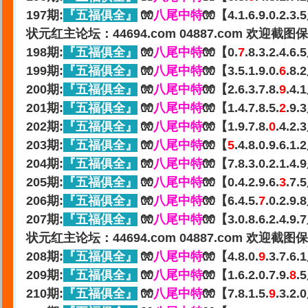
197期:
『五福俱全』
🧤
八尾中特
🧤【4.1.6.9.0.2.
状元红主论坛：44694.com 04887.com 欢迎截
198期:
『五福俱全』
🧤
八尾中特
🧤【0.
7
.8.3.2.4.
199期:
『五福俱全』
🧤
八尾中特
🧤【3.5.1.9.0.
6
.8
200期:
『五福俱全』
🧤
八尾中特
🧤【2.6.3.7.8.
9
.4
201期:
『五福俱全』
🧤
八尾中特
🧤【1.4.7.8.5.
2
.9
202期:
『五福俱全』
🧤
八尾中特
🧤【1.9.7.8.
0
.4.2
203期:
『五福俱全』
🧤
八尾中特
🧤【
5
.4.8.0.9.6
204期:
『五福俱全』
🧤
八尾中特
🧤【7.8.3.0.2.1.
205期:
『五福俱全』
🧤
八尾中特
🧤【0.4.2.9.6.
3
.7
206期:
『五福俱全』
🧤
八尾中特
🧤【6.4.5.
7
.0.2.
207期:
『五福俱全』
🧤
八尾中特
🧤【3.0.8.6.2.4.
状元红主论坛：44694.com 04887.com 欢迎截
208期:
『五福俱全』
🧤
八尾中特
🧤【4.8.0.
9
.3.7.
209期:
『五福俱全』
🧤
八尾中特
🧤【1.6.2.0.7.9.
8
.
210期:
『五福俱全』
🧤
八尾中特
🧤【7.8.1.5.
9
.3.2