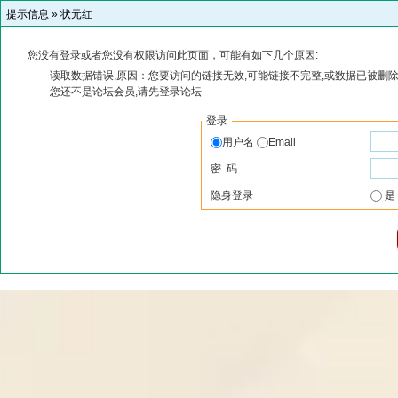
提示信息 »
状元红
您没有登录或者您没有权限访问此页面，可能有如下几个原因:
读取数据错误,原因：您要访问的链接无效,可能链接不完整,或数据已被删除
您还不是论坛会员,请先登录论坛
登录
用户名
Email
密 码
隐身登录