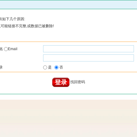
有如下几个原因:
可能链接不完整,或数据已被删除!
户名
Email
录
是
否
找回密码