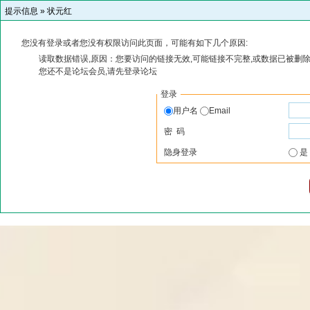
提示信息 »
状元红
您没有登录或者您没有权限访问此页面，可能有如下几个原因:
读取数据错误,原因：您要访问的链接无效,可能链接不完整,或数据已被删除
您还不是论坛会员,请先登录论坛
登录
用户名
Email
密 码
隐身登录