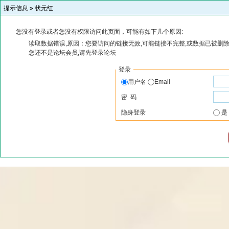
提示信息 »
状元红
您没有登录或者您没有权限访问此页面，可能有如下几个原因:
读取数据错误,原因：您要访问的链接无效,可能链接不完整,或数据已被删除
您还不是论坛会员,请先登录论坛
登录
用户名
Email
密 码
隐身登录