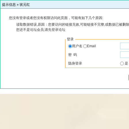
提示信息 »
状元红
您没有登录或者您没有权限访问此页面，可能有如下几个原因:
读取数据错误,原因：您要访问的链接无效,可能链接不完整,或数据已被删除
您还不是论坛会员,请先登录论坛
登录
用户名
Email
密 码
隐身登录