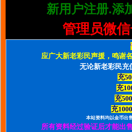
新用户注册.添
管理员微信号
应广大新老彩民声援，鸣谢
无论新老彩民充值
充50
充100
充500
充1000
本站资料均以金币出
所有资料经过验证后才能出