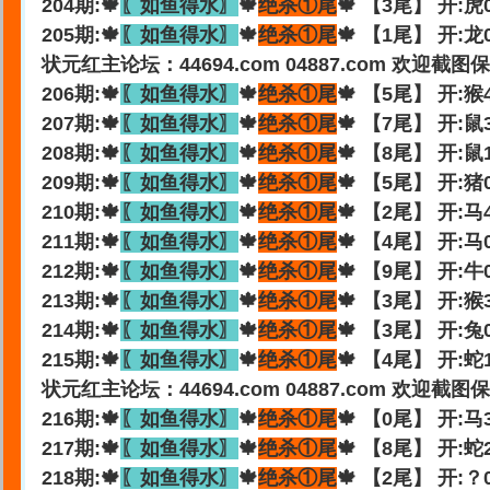
204期:🍁
〖如鱼得水〗
🍁
绝杀①尾
🍁 【3尾】 开:虎
205期:🍁
〖如鱼得水〗
🍁
绝杀①尾
🍁 【1尾】 开:龙
状元红主论坛：44694.com 04887.com 欢迎截
206期:🍁
〖如鱼得水〗
🍁
绝杀①尾
🍁 【5尾】 开:猴
207期:🍁
〖如鱼得水〗
🍁
绝杀①尾
🍁 【7尾】 开:鼠
208期:🍁
〖如鱼得水〗
🍁
绝杀①尾
🍁 【8尾】 开:鼠
209期:🍁
〖如鱼得水〗
🍁
绝杀①尾
🍁 【5尾】 开:猪
210期:🍁
〖如鱼得水〗
🍁
绝杀①尾
🍁 【2尾】 开:马
211期:🍁
〖如鱼得水〗
🍁
绝杀①尾
🍁 【4尾】 开:马
212期:🍁
〖如鱼得水〗
🍁
绝杀①尾
🍁 【9尾】 开:牛
213期:🍁
〖如鱼得水〗
🍁
绝杀①尾
🍁 【3尾】 开:猴
214期:🍁
〖如鱼得水〗
🍁
绝杀①尾
🍁 【3尾】 开:兔
215期:🍁
〖如鱼得水〗
🍁
绝杀①尾
🍁 【4尾】 开:蛇
状元红主论坛：44694.com 04887.com 欢迎截
216期:🍁
〖如鱼得水〗
🍁
绝杀①尾
🍁 【0尾】 开:马
217期:🍁
〖如鱼得水〗
🍁
绝杀①尾
🍁 【8尾】 开:蛇
218期:🍁
〖如鱼得水〗
🍁
绝杀①尾
🍁 【2尾】 开:？