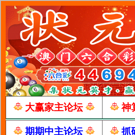
大赢家主论坛
神
期期中主论坛
抓