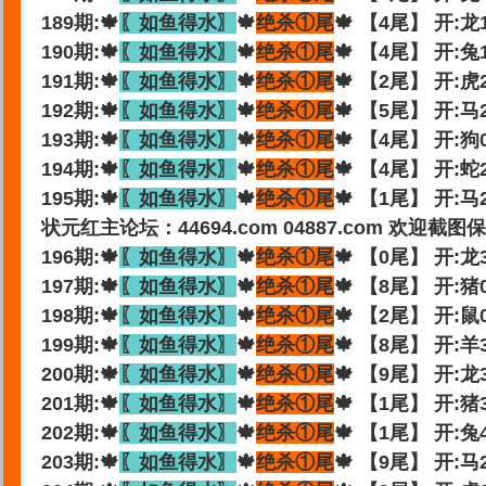
189期:🍁
〖如鱼得水〗
🍁
绝杀①尾
🍁 【4尾】 开:龙
190期:🍁
〖如鱼得水〗
🍁
绝杀①尾
🍁 【4尾】 开:兔
191期:🍁
〖如鱼得水〗
🍁
绝杀①尾
🍁 【2尾】 开:虎
192期:🍁
〖如鱼得水〗
🍁
绝杀①尾
🍁 【5尾】 开:马
193期:🍁
〖如鱼得水〗
🍁
绝杀①尾
🍁 【4尾】 开:狗
194期:🍁
〖如鱼得水〗
🍁
绝杀①尾
🍁 【4尾】 开:蛇
195期:🍁
〖如鱼得水〗
🍁
绝杀①尾
🍁 【1尾】 开:马
状元红主论坛：44694.com 04887.com 欢迎截
196期:🍁
〖如鱼得水〗
🍁
绝杀①尾
🍁 【0尾】 开:龙
197期:🍁
〖如鱼得水〗
🍁
绝杀①尾
🍁 【8尾】 开:猪
198期:🍁
〖如鱼得水〗
🍁
绝杀①尾
🍁 【2尾】 开:鼠
199期:🍁
〖如鱼得水〗
🍁
绝杀①尾
🍁 【8尾】 开:羊
200期:🍁
〖如鱼得水〗
🍁
绝杀①尾
🍁 【9尾】 开:龙
201期:🍁
〖如鱼得水〗
🍁
绝杀①尾
🍁 【1尾】 开:猪
202期:🍁
〖如鱼得水〗
🍁
绝杀①尾
🍁 【1尾】 开:兔
203期:🍁
〖如鱼得水〗
🍁
绝杀①尾
🍁 【9尾】 开:马