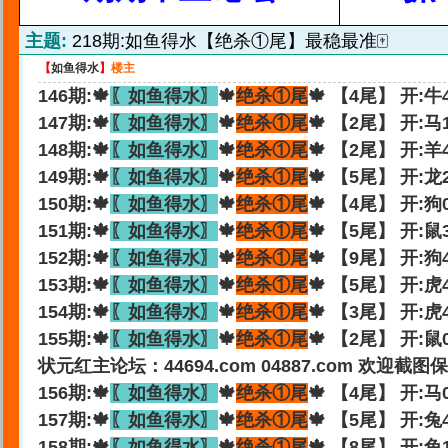
主题:
218期:如鱼得水【绝杀①尾】最稳最准🀄
【
如鱼得水
】
楼主
146期:🍁
〖如鱼得水〗
🍁
绝杀①尾
🍁 【4尾】 开:牛
147期:🍁
〖如鱼得水〗
🍁
绝杀①尾
🍁 【2尾】 开:马
148期:🍁
〖如鱼得水〗
🍁
绝杀①尾
🍁 【2尾】 开:羊
149期:🍁
〖如鱼得水〗
🍁
绝杀①尾
🍁 【5尾】 开:龙
150期:🍁
〖如鱼得水〗
🍁
绝杀①尾
🍁 【4尾】 开:狗
151期:🍁
〖如鱼得水〗
🍁
绝杀①尾
🍁 【5尾】 开:鼠
152期:🍁
〖如鱼得水〗
🍁
绝杀①尾
🍁 【9尾】 开:狗
153期:🍁
〖如鱼得水〗
🍁
绝杀①尾
🍁 【5尾】 开:虎
154期:🍁
〖如鱼得水〗
🍁
绝杀①尾
🍁 【3尾】 开:虎
155期:🍁
〖如鱼得水〗
🍁
绝杀①尾
🍁 【2尾】 开:鼠
状元红主论坛：44694.com 04887.com 欢迎截
156期:🍁
〖如鱼得水〗
🍁
绝杀①尾
🍁 【4尾】 开:马
157期:🍁
〖如鱼得水〗
🍁
绝杀①尾
🍁 【5尾】 开:兔
158期:🍁
〖如鱼得水〗
🍁
绝杀①尾
🍁 【8尾】 开:兔