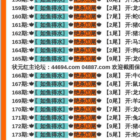
159期:🍁
〖如鱼得水〗
🍁
绝杀①尾
🍁 【2尾】 开:龙
160期:🍁
〖如鱼得水〗
🍁
绝杀①尾
🍁 【7尾】 开:蛇
161期:🍁
〖如鱼得水〗
🍁
绝杀①尾
🍁 【2尾】 开:猪
162期:🍁
〖如鱼得水〗
🍁
绝杀①尾
🍁 【1尾】 开:猪
163期:🍁
〖如鱼得水〗
🍁
绝杀①尾
🍁 【1尾】 开:马
164期:🍁
〖如鱼得水〗
🍁
绝杀①尾
🍁 【2尾】 开:狗
165期:🍁
〖如鱼得水〗
🍁
绝杀①尾
🍁 【9尾】 开:龙
状元红主论坛：44694.com 04887.com 欢迎截
166期:🍁
〖如鱼得水〗
🍁
绝杀①尾
🍁 【8尾】 开:牛
167期:🍁
〖如鱼得水〗
🍁
绝杀①尾
🍁 【4尾】 开:鼠
168期:🍁
〖如鱼得水〗
🍁
绝杀①尾
🍁 【3尾】 开:龙
169期:🍁
〖如鱼得水〗
🍁
绝杀①尾
🍁 【0尾】 开:羊
170期:🍁
〖如鱼得水〗
🍁
绝杀①尾
🍁 【7尾】 开:龙
171期:🍁
〖如鱼得水〗
🍁
绝杀①尾
🍁 【2尾】 开:兔
172期:🍁
〖如鱼得水〗
🍁
绝杀①尾
🍁 【9尾】 开:猪
173期:🍁
〖如鱼得水〗
🍁
绝杀①尾
🍁 【5尾】 开:蛇