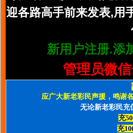
迎各路高手前来发表,用
新用户注册.添
管理员微信号
应广大新老彩民声援，鸣谢
无论新老彩民充值
充50
充100