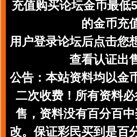
充值购买论坛金币最低5
的金币充
用户登录论坛后点击您
查看认证出
公告：本站资料均以金
二次收费！所有资料必
售，资料没有百分百中
改。保证彩民买到是百