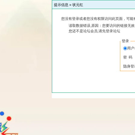
提示信息 »
状元红
您没有登录或者您没有权限访问此页面，可能
读取数据错误,原因：您要访问的链接无效,
您还不是论坛会员,请先登录论坛
登录
用
密 码
隐身登