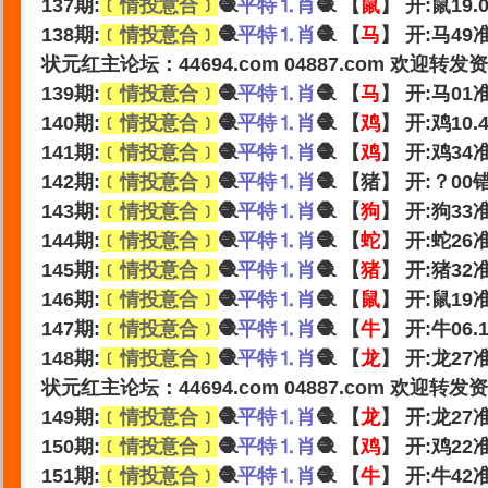
137期:
﹝情投意合﹞
🧶
平特⒈肖
🧶 【
鼠
】 开:鼠19.
138期:
﹝情投意合﹞
🧶
平特⒈肖
🧶 【
马
】 开:马49
状元红主论坛：44694.com 04887.com 欢迎转发
139期:
﹝情投意合﹞
🧶
平特⒈肖
🧶 【
马
】 开:马01
140期:
﹝情投意合﹞
🧶
平特⒈肖
🧶 【
鸡
】 开:鸡10.4
141期:
﹝情投意合﹞
🧶
平特⒈肖
🧶 【
鸡
】 开:鸡34
142期:
﹝情投意合﹞
🧶
平特⒈肖
🧶 【猪】 开:？00
143期:
﹝情投意合﹞
🧶
平特⒈肖
🧶 【
狗
】 开:狗33
144期:
﹝情投意合﹞
🧶
平特⒈肖
🧶 【
蛇
】 开:蛇26
145期:
﹝情投意合﹞
🧶
平特⒈肖
🧶 【
猪
】 开:猪32
146期:
﹝情投意合﹞
🧶
平特⒈肖
🧶 【
鼠
】 开:鼠19
147期:
﹝情投意合﹞
🧶
平特⒈肖
🧶 【
牛
】 开:牛06.
148期:
﹝情投意合﹞
🧶
平特⒈肖
🧶 【
龙
】 开:龙27
状元红主论坛：44694.com 04887.com 欢迎转发
149期:
﹝情投意合﹞
🧶
平特⒈肖
🧶 【
龙
】 开:龙27
150期:
﹝情投意合﹞
🧶
平特⒈肖
🧶 【
鸡
】 开:鸡22
151期:
﹝情投意合﹞
🧶
平特⒈肖
🧶 【
牛
】 开:牛42