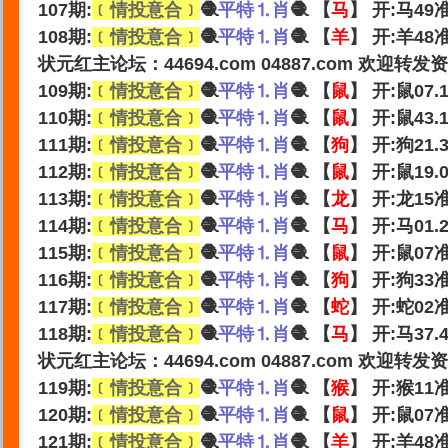
107期:
﹝情投意合﹞
🧶
平特⒈肖
🧶 【
马
】 开:马49
108期:
﹝情投意合﹞
🧶
平特⒈肖
🧶 【
羊
】 开:羊48
状元红主论坛：44694.com 04887.com 欢迎转发
109期:
﹝情投意合﹞
🧶
平特⒈肖
🧶 【
鼠
】 开:鼠07.1
110期:
﹝情投意合﹞
🧶
平特⒈肖
🧶 【
鼠
】 开:鼠43.
111期:
﹝情投意合﹞
🧶
平特⒈肖
🧶 【
狗
】 开:狗21.
112期:
﹝情投意合﹞
🧶
平特⒈肖
🧶 【
鼠
】 开:鼠19.
113期:
﹝情投意合﹞
🧶
平特⒈肖
🧶 【
龙
】 开:龙15
114期:
﹝情投意合﹞
🧶
平特⒈肖
🧶 【
马
】 开:马01.
115期:
﹝情投意合﹞
🧶
平特⒈肖
🧶 【
鼠
】 开:鼠07
116期:
﹝情投意合﹞
🧶
平特⒈肖
🧶 【
狗
】 开:狗33
117期:
﹝情投意合﹞
🧶
平特⒈肖
🧶 【
蛇
】 开:蛇02
118期:
﹝情投意合﹞
🧶
平特⒈肖
🧶 【
马
】 开:马37.
状元红主论坛：44694.com 04887.com 欢迎转发
119期:
﹝情投意合﹞
🧶
平特⒈肖
🧶 【
猴
】 开:猴11
120期:
﹝情投意合﹞
🧶
平特⒈肖
🧶 【
鼠
】 开:鼠07
121期:
﹝情投意合﹞
🧶
平特⒈肖
🧶 【
羊
】 开:羊48