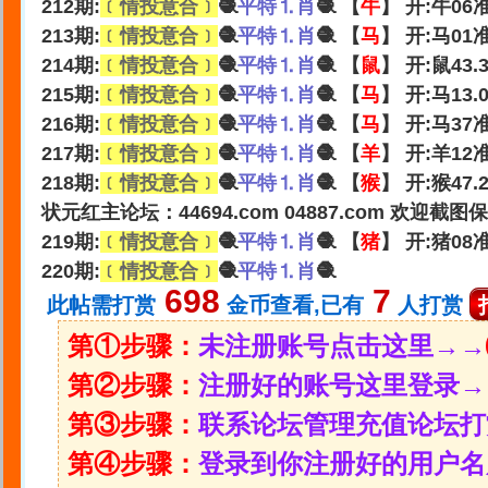
212期:
﹝情投意合﹞
🧶
平特⒈肖
🧶 【
牛
】 开:牛06
213期:
﹝情投意合﹞
🧶
平特⒈肖
🧶 【
马
】 开:马01
214期:
﹝情投意合﹞
🧶
平特⒈肖
🧶 【
鼠
】 开:鼠43.
215期:
﹝情投意合﹞
🧶
平特⒈肖
🧶 【
马
】 开:马13.
216期:
﹝情投意合﹞
🧶
平特⒈肖
🧶 【
马
】 开:马37
217期:
﹝情投意合﹞
🧶
平特⒈肖
🧶 【
羊
】 开:羊12
218期:
﹝情投意合﹞
🧶
平特⒈肖
🧶 【
猴
】 开:猴47.
状元红主论坛：44694.com 04887.com 欢迎截
219期:
﹝情投意合﹞
🧶
平特⒈肖
🧶 【
猪
】 开:猪08
220期:
﹝情投意合﹞
🧶
平特⒈肖
🧶
698
7
此帖需打赏
金币查看,已有
人打赏
第①步骤：
未注册账号点击这里→→
第②步骤：
注册好的账号这里登录→
第③步骤：
联系论坛管理充值论坛打
第④步骤：
登录到你注册好的用户名