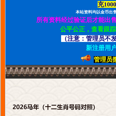
充1000
本站资料均以金币出
所有资料经过验证后才能出
公平公正，查看跟踪
（注意：管理员不
新注册用
管理员