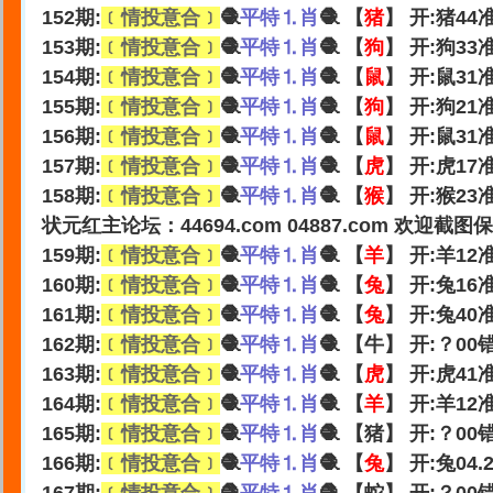
152期:
﹝情投意合﹞
🧶
平特⒈肖
🧶 【
猪
】 开:猪44
153期:
﹝情投意合﹞
🧶
平特⒈肖
🧶 【
狗
】 开:狗33
154期:
﹝情投意合﹞
🧶
平特⒈肖
🧶 【
鼠
】 开:鼠31
155期:
﹝情投意合﹞
🧶
平特⒈肖
🧶 【
狗
】 开:狗21
156期:
﹝情投意合﹞
🧶
平特⒈肖
🧶 【
鼠
】 开:鼠31
157期:
﹝情投意合﹞
🧶
平特⒈肖
🧶 【
虎
】 开:虎17
158期:
﹝情投意合﹞
🧶
平特⒈肖
🧶 【
猴
】 开:猴23
状元红主论坛：44694.com 04887.com 欢迎截
159期:
﹝情投意合﹞
🧶
平特⒈肖
🧶 【
羊
】 开:羊12
160期:
﹝情投意合﹞
🧶
平特⒈肖
🧶 【
兔
】 开:兔16
161期:
﹝情投意合﹞
🧶
平特⒈肖
🧶 【
兔
】 开:兔40
162期:
﹝情投意合﹞
🧶
平特⒈肖
🧶 【牛】 开:？00
163期:
﹝情投意合﹞
🧶
平特⒈肖
🧶 【
虎
】 开:虎41
164期:
﹝情投意合﹞
🧶
平特⒈肖
🧶 【
羊
】 开:羊12
165期:
﹝情投意合﹞
🧶
平特⒈肖
🧶 【猪】 开:？00
166期:
﹝情投意合﹞
🧶
平特⒈肖
🧶 【
兔
】 开:兔04.