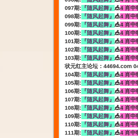
097期:
『随风起舞』
🎪
4 肖中
098期:
『随风起舞』
🎪
4 肖中
099期:
『随风起舞』
🎪
4 肖中
100期:
『随风起舞』
🎪
4 肖中
101期:
『随风起舞』
🎪
4 肖中
102期:
『随风起舞』
🎪
4 肖中
103期:
『随风起舞』
🎪
4 肖中
状元红主论坛：44694.com 0
104期:
『随风起舞』
🎪
4 肖中
105期:
『随风起舞』
🎪
4 肖中
106期:
『随风起舞』
🎪
4 肖中
107期:
『随风起舞』
🎪
4 肖中
108期:
『随风起舞』
🎪
4 肖中
109期:
『随风起舞』
🎪
4 肖中
110期:
『随风起舞』
🎪
4 肖中
111期:
『随风起舞』
🎪
4 肖中