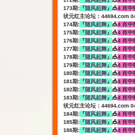
172期:
『随风起舞』
🎪
4 肖中
173期:
『随风起舞』
🎪
4 肖中
状元红主论坛：44694.com 
174期:
『随风起舞』
🎪
4 肖中
175期:
『随风起舞』
🎪
4 肖中
176期:
『随风起舞』
🎪
4 肖中
177期:
『随风起舞』
🎪
4 肖中
178期:
『随风起舞』
🎪
4 肖中
179期:
『随风起舞』
🎪
4 肖中
180期:
『随风起舞』
🎪
4 肖中
181期:
『随风起舞』
🎪
4 肖中
182期:
『随风起舞』
🎪
4 肖中
183期:
『随风起舞』
🎪
4 肖中
状元红主论坛：44694.com 
184期:
『随风起舞』
🎪
4 肖中
185期:
『随风起舞』
🎪
4 肖中
186期:
『随风起舞』
🎪
4 肖中