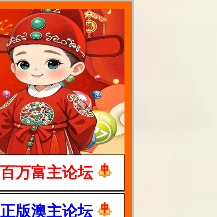
百万富主论坛
正版澳主论坛