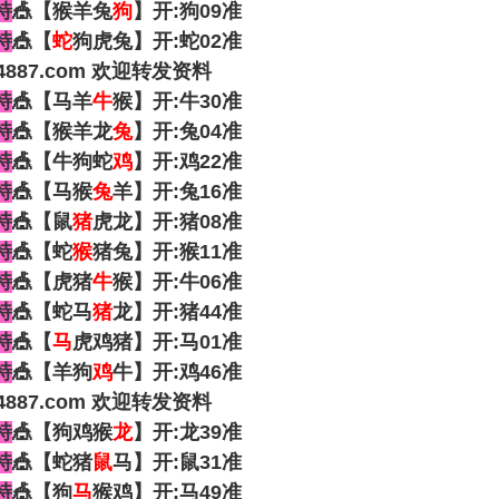
特
🎪【猴羊兔
狗
】开:狗09准
特
🎪【
蛇
狗虎兔】开:蛇02准
4887.com 欢迎转发资料
特
🎪【马羊
牛
猴】开:牛30准
特
🎪【猴羊龙
兔
】开:兔04准
特
🎪【牛狗蛇
鸡
】开:鸡22准
特
🎪【马猴
兔
羊】开:兔16准
特
🎪【鼠
猪
虎龙】开:猪08准
特
🎪【蛇
猴
猪兔】开:猴11准
特
🎪【虎猪
牛
猴】开:牛06准
特
🎪【蛇马
猪
龙】开:猪44准
特
🎪【
马
虎鸡猪】开:马01准
特
🎪【羊狗
鸡
牛】开:鸡46准
4887.com 欢迎转发资料
特
🎪【狗鸡猴
龙
】开:龙39准
特
🎪【蛇猪
鼠
马】开:鼠31准
特
🎪【狗
马
猴鸡】开:马49准