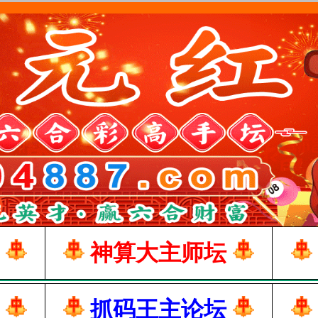
神算大主师坛
抓码王主论坛