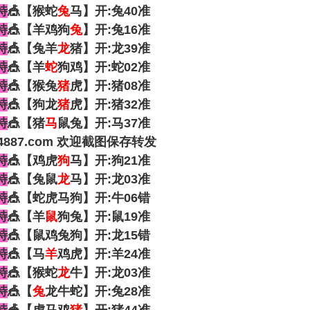
特
🎪【猴蛇
兔
马】开:兔40准
特
🎪【羊鸡狗
兔
】开:兔16准
特
🎪【兔羊
龙
猪】开:龙39准
特
🎪【羊
蛇
狗鸡】开:蛇02准
特
🎪【猴兔
猪
虎】开:猪08准
特
🎪【狗龙
猪
虎】开:猪32准
特
🎪【猪
马
鼠兔】开:马37准
04887.com 欢迎截图保存转发
特
🎪【鸡虎
狗
马】开:狗21准
特
🎪【兔鼠
龙
马】开:龙03准
特
🎪【蛇虎马狗】开:牛06错
特
🎪【羊
鼠
狗兔】开:鼠19准
特
🎪【鼠鸡兔狗】开:龙15错
特
🎪【马
羊
鸡虎】开:羊24准
特
🎪【猴蛇
龙
牛】开:龙03准
特
🎪【
兔
龙牛蛇】开:兔28准