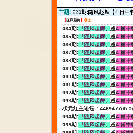
主题:
220期:随风起舞【4 肖中
【
随风起舞
】
楼主
084期:
『随风起舞』
🎪
4 肖中
085期:
『随风起舞』
🎪
4 肖中
086期:
『随风起舞』
🎪
4 肖中
087期:
『随风起舞』
🎪
4 肖中
088期:
『随风起舞』
🎪
4 肖中
089期:
『随风起舞』
🎪
4 肖中
090期:
『随风起舞』
🎪
4 肖中
091期:
『随风起舞』
🎪
4 肖中
092期:
『随风起舞』
🎪
4 肖中
093期:
『随风起舞』
🎪
4 肖中
状元红主论坛：44694.com 0
094期:
『随风起舞』
🎪
4 肖中
095期:
『随风起舞』
🎪
4 肖中
096期:
『随风起舞』
🎪
4 肖中