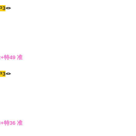
中3
🪢
2+特49 准
中3
🪢
8+特36 准