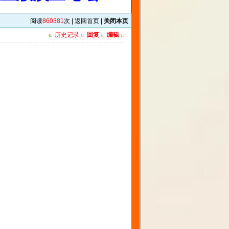
阅读
860381
次 |
返回首页
|
关闭本页
u
历史记录
u
回复
u
编辑
u