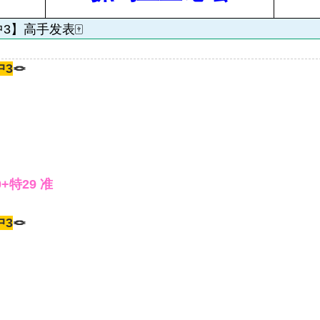
中3】高手发表🀄
中3
🪢
0+特29 准
中3
🪢