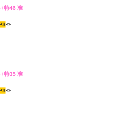
8+特46 准
中3
🪢
3+特35 准
中3
🪢