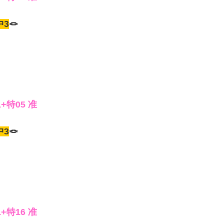
中3
🪢
1+特05 准
中3
🪢
1+特16 准