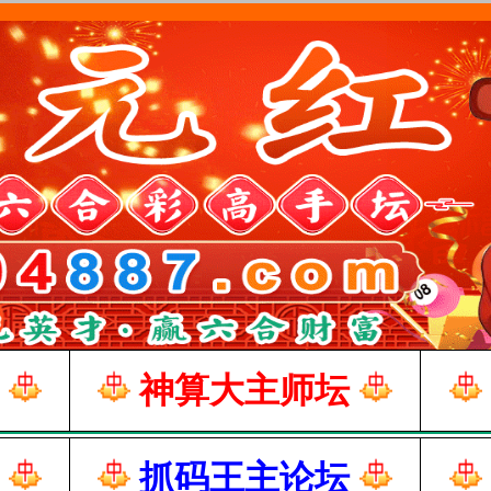
神算大主师坛
抓码王主论坛