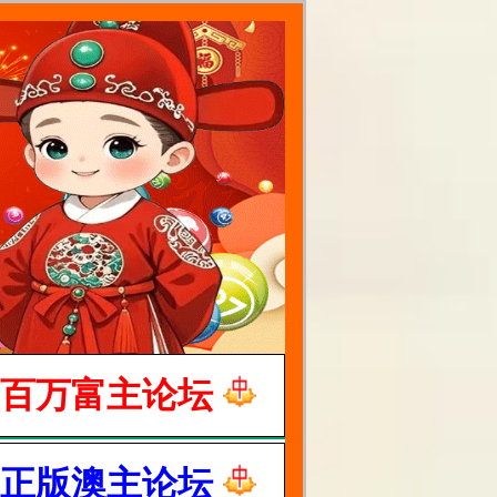
百万富主论坛
正版澳主论坛