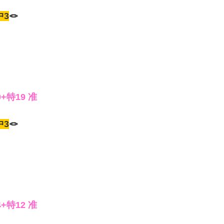
中3
🪢
0+特19 准
中3
🪢
4+特12 准