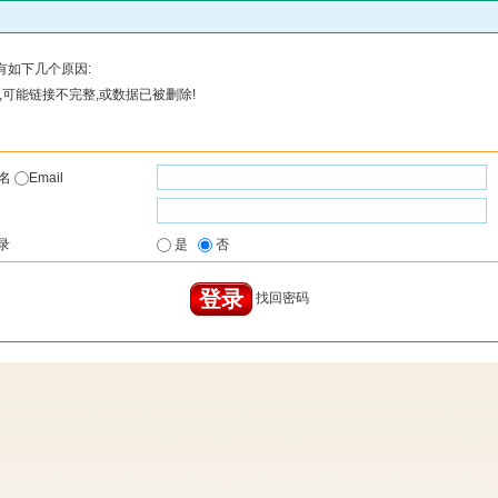
有如下几个原因:
可能链接不完整,或数据已被删除!
户名
Email
录
是
否
找回密码