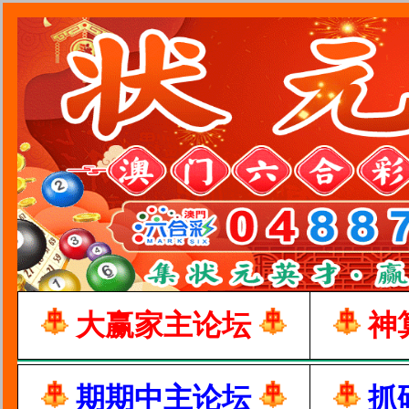
大赢家主论坛
神
期期中主论坛
抓