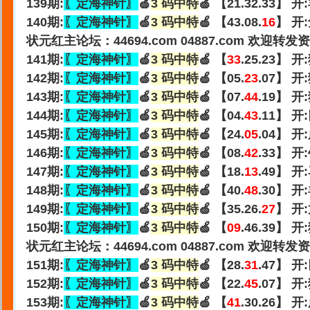
139期:
〖定海神针〗
🍏
3 码中特
🍏 【21.32.33】 开
140期:
〖定海神针〗
🍏
3 码中特
🍏 【43.08.
16
】 开
状元红主论坛：44694.com 04887.com 欢迎转发
141期:
〖定海神针〗
🍏
3 码中特
🍏 【
33
.25.23】 开
142期:
〖定海神针〗
🍏
3 码中特
🍏 【05.
23
.07】 开
143期:
〖定海神针〗
🍏
3 码中特
🍏 【07.
44
.19】 开
144期:
〖定海神针〗
🍏
3 码中特
🍏 【04.
43
.11】 开
145期:
〖定海神针〗
🍏
3 码中特
🍏 【24.
05
.04】 开
146期:
〖定海神针〗
🍏
3 码中特
🍏 【08.
42
.33】 开
147期:
〖定海神针〗
🍏
3 码中特
🍏 【18.
13
.49】 开
148期:
〖定海神针〗
🍏
3 码中特
🍏 【40.
48
.30】 开
149期:
〖定海神针〗
🍏
3 码中特
🍏 【35.26.
27
】 开
150期:
〖定海神针〗
🍏
3 码中特
🍏 【
09
.46.39】 开
状元红主论坛：44694.com 04887.com 欢迎转发
151期:
〖定海神针〗
🍏
3 码中特
🍏 【28.
31
.47】 开
152期:
〖定海神针〗
🍏
3 码中特
🍏 【22.
45
.07】 开
153期:
〖定海神针〗
🍏
3 码中特
🍏 【
41
.30.26】 开