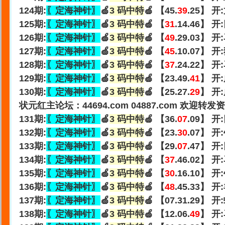
124期:
〖定海神针〗
🍏
3 码中特
🍏 【45.
39
.25】 开
125期:
〖定海神针〗
🍏
3 码中特
🍏 【
31
.14.46】 开
126期:
〖定海神针〗
🍏
3 码中特
🍏 【
49
.29.03】 开
127期:
〖定海神针〗
🍏
3 码中特
🍏 【
45
.10.07】 开
128期:
〖定海神针〗
🍏
3 码中特
🍏 【
37
.24.22】 开
129期:
〖定海神针〗
🍏
3 码中特
🍏 【23.49.
41
】 开
130期:
〖定海神针〗
🍏
3 码中特
🍏 【25.27.
29
】 开
状元红主论坛：44694.com 04887.com 欢迎转发
131期:
〖定海神针〗
🍏
3 码中特
🍏 【36.
07
.09】 开
132期:
〖定海神针〗
🍏
3 码中特
🍏 【23.
30
.07】 开
133期:
〖定海神针〗
🍏
3 码中特
🍏 【29.
07
.47】 开
134期:
〖定海神针〗
🍏
3 码中特
🍏 【
37
.46.02】 开
135期:
〖定海神针〗
🍏
3 码中特
🍏 【
30
.16.10】 开
136期:
〖定海神针〗
🍏
3 码中特
🍏 【
48
.45.33】 开
137期:
〖定海神针〗
🍏
3 码中特
🍏 【07.31.29】 开
138期:
〖定海神针〗
🍏
3 码中特
🍏 【12.06.
49
】 开