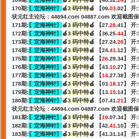
169期:
〖定海神针〗
🍏
3 码中特
🍏 【46.32.
24
】 开
170期:
〖定海神针〗
🍏
3 码中特
🍏 【09.
03
.02】 开
状元红主论坛：44694.com 04887.com 欢迎截
171期:
〖定海神针〗
🍏
3 码中特
🍏 【27.
28
.41】 开
172期:
〖定海神针〗
🍏
3 码中特
🍏 【36.25.
44
】 开
173期:
〖定海神针〗
🍏
3 码中特
🍏 【27.24.
26
】 开
174期:
〖定海神针〗
🍏
3 码中特
🍏 【24.
41
.12】 开
175期:
〖定海神针〗
🍏
3 码中特
🍏 【
26
.29.34】 开
176期:
〖定海神针〗
🍏
3 码中特
🍏 【43.
10
.27】 开
177期:
〖定海神针〗
🍏
3 码中特
🍏 【
14
.27.38】 开
178期:
〖定海神针〗
🍏
3 码中特
🍏 【03.
18
.17】 开
179期:
〖定海神针〗
🍏
3 码中特
🍏 【13.
15
.14】 开
180期:
〖定海神针〗
🍏
3 码中特
🍏 【07.41.
21
】 开
状元红主论坛：44694.com 04887.com 欢迎截
181期:
〖定海神针〗
🍏
3 码中特
🍏 【
19
.07.34】 开
182期:
〖定海神针〗
🍏
3 码中特
🍏 【42.
41
.10】 开
183期:
〖定海神针〗
🍏
3 码中特
🍏 【41.31.14】 开