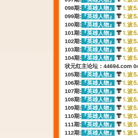
098期:
『英雄人物』
👘
⒈波
099期:
『英雄人物』
👘
⒈波
100期:
『英雄人物』
👘
⒈波
101期:
『英雄人物』
👘
⒈波
102期:
『英雄人物』
👘
⒈波
103期:
『英雄人物』
👘
⒈波
104期:
『英雄人物』
👘
⒈波
状元红主论坛：44694.com 0
105期:
『英雄人物』
👘
⒈波
106期:
『英雄人物』
👘
⒈波
107期:
『英雄人物』
👘
⒈波
108期:
『英雄人物』
👘
⒈波
109期:
『英雄人物』
👘
⒈波
110期:
『英雄人物』
👘
⒈波
111期:
『英雄人物』
👘
⒈波
112期:
『英雄人物』
👘
⒈波