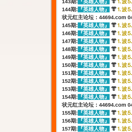
143期:
『英雄人物』
👘
⒈波
144期:
『英雄人物』
👘
⒈波
状元红主论坛：44694.com 0
145期:
『英雄人物』
👘
⒈波
146期:
『英雄人物』
👘
⒈波
147期:
『英雄人物』
👘
⒈波
148期:
『英雄人物』
👘
⒈波
149期:
『英雄人物』
👘
⒈波
150期:
『英雄人物』
👘
⒈波
151期:
『英雄人物』
👘
⒈波
152期:
『英雄人物』
👘
⒈波
153期:
『英雄人物』
👘
⒈波
154期:
『英雄人物』
👘
⒈波
状元红主论坛：44694.com 
155期:
『英雄人物』
👘
⒈波
156期:
『英雄人物』
👘
⒈波
157期:
『英雄人物』
👘
⒈波