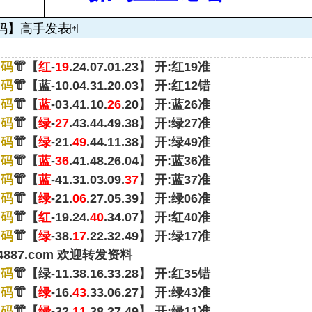
码】高手发表🀄
⒌码
👘【
红
-
19
.24.07.01.23】 开:红19准
⒌码
👘【蓝-10.04.31.20.03】 开:红12错
⒌码
👘【
蓝
-03.41.10.
26
.20】 开:蓝26准
⒌码
👘【
绿
-
27
.43.44.49.38】 开:绿27准
⒌码
👘【
绿
-21.
49
.44.11.38】 开:绿49准
⒌码
👘【
蓝
-
36
.41.48.26.04】 开:蓝36准
⒌码
👘【
蓝
-41.31.03.09.
37
】 开:蓝37准
⒌码
👘【
绿
-21.
06
.27.05.39】 开:绿06准
⒌码
👘【
红
-19.24.
40
.34.07】 开:红40准
⒌码
👘【
绿
-38.
17
.22.32.49】 开:绿17准
4887.com 欢迎转发资料
⒌码
👘【绿-11.38.16.33.28】 开:红35错
⒌码
👘【
绿
-16.
43
.33.06.27】 开:绿43准
⒌码
👘【
绿
-32.
11
.38.27.49】 开:绿11准