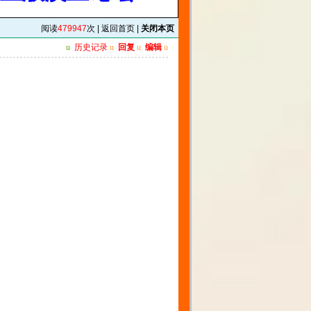
阅读
479947
次 |
返回首页
|
关闭本页
u
历史记录
u
回复
u
编辑
u