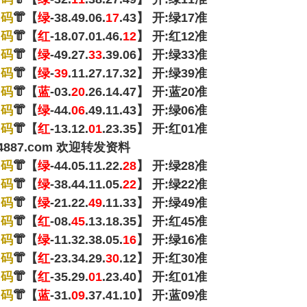
⒌码
👘【
绿
-38.49.06.
17
.43】 开:绿17准
⒌码
👘【
红
-18.07.01.46.
12
】 开:红12准
⒌码
👘【
绿
-49.27.
33
.39.06】 开:绿33准
⒌码
👘【
绿
-
39
.11.27.17.32】 开:绿39准
⒌码
👘【
蓝
-03.
20
.26.14.47】 开:蓝20准
⒌码
👘【
绿
-44.
06
.49.11.43】 开:绿06准
⒌码
👘【
红
-13.12.
01
.23.35】 开:红01准
4887.com 欢迎转发资料
⒌码
👘【
绿
-44.05.11.22.
28
】 开:绿28准
⒌码
👘【
绿
-38.44.11.05.
22
】 开:绿22准
⒌码
👘【
绿
-21.22.
49
.11.33】 开:绿49准
⒌码
👘【
红
-08.
45
.13.18.35】 开:红45准
⒌码
👘【
绿
-11.32.38.05.
16
】 开:绿16准
⒌码
👘【
红
-23.34.29.
30
.12】 开:红30准
⒌码
👘【
红
-35.29.
01
.23.40】 开:红01准
⒌码
👘【
蓝
-31.
09
.37.41.10】 开:蓝09准