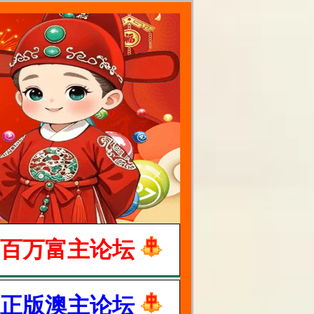
百万富主论坛
正版澳主论坛