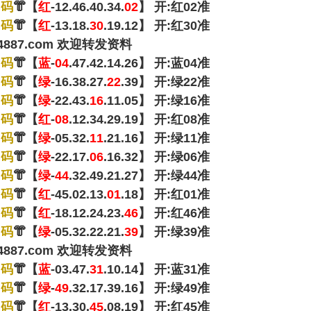
⒌码
👘【
红
-12.46.40.34.
02
】 开:红02准
⒌码
👘【
红
-13.18.
30
.19.12】 开:红30准
4887.com 欢迎转发资料
⒌码
👘【
蓝
-
04
.47.42.14.26】 开:蓝04准
⒌码
👘【
绿
-16.38.27.
22
.39】 开:绿22准
⒌码
👘【
绿
-22.43.
16
.11.05】 开:绿16准
⒌码
👘【
红
-
08
.12.34.29.19】 开:红08准
⒌码
👘【
绿
-05.32.
11
.21.16】 开:绿11准
⒌码
👘【
绿
-22.17.
06
.16.32】 开:绿06准
⒌码
👘【
绿
-
44
.32.49.21.27】 开:绿44准
⒌码
👘【
红
-45.02.13.
01
.18】 开:红01准
⒌码
👘【
红
-18.12.24.23.
46
】 开:红46准
⒌码
👘【
绿
-05.32.22.21.
39
】 开:绿39准
4887.com 欢迎转发资料
⒌码
👘【
蓝
-03.47.
31
.10.14】 开:蓝31准
⒌码
👘【
绿
-
49
.32.17.39.16】 开:绿49准
⒌码
👘【
红
-13.30.
45
.08.19】 开:红45准