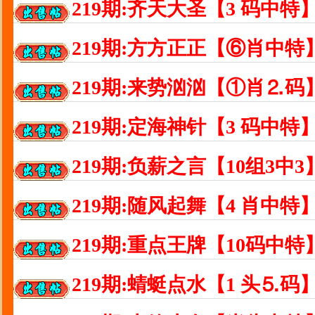
219期:齐天大圣【3 码中特
219期:方方正正【⑥肖中特
219期:来势汹汹【①肖⒉码
219期:定海神针【3 码中特
219期:负薪之言【10组3中3
219期:随风起舞【4 肖中特
219期:重点王牌【10码中特
219期:蜻蜓点水【1 头⒌码