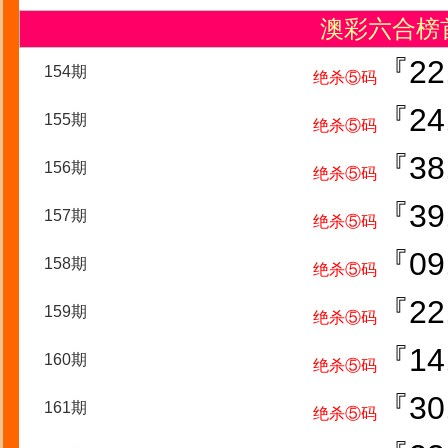
澳彩六合榜首
『22.
154期
绝杀⑤码
『24.
155期
绝杀⑤码
『38.
156期
绝杀⑤码
『39.
157期
绝杀⑤码
『09.
158期
绝杀⑤码
『22.
159期
绝杀⑤码
『14.
160期
绝杀⑤码
『30.
161期
绝杀⑤码