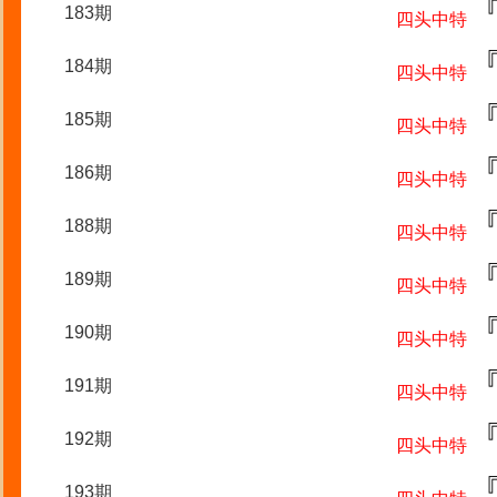
『
183期
四头中特
184期
四头中特
『
185期
四头中特
『
186期
四头中特
『
188期
四头中特
『
189期
四头中特
『
190期
四头中特
『
191期
四头中特
『
192期
四头中特
193期