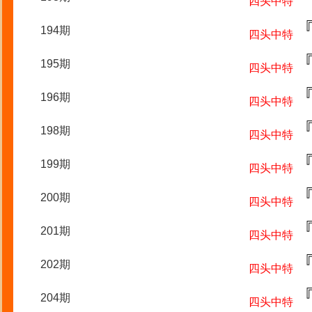
四头中特
『
194期
四头中特
『
195期
四头中特
『
196期
四头中特
198期
四头中特
『
199期
四头中特
『
200期
四头中特
『
201期
四头中特
『
202期
四头中特
204期
四头中特