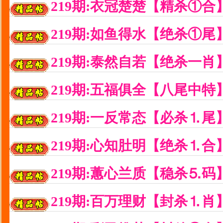
219期:衣冠楚楚【精杀①合
219期:如鱼得水【绝杀①尾
219期:泰然自若【绝杀一肖
219期:五福俱全【八尾中特
219期:一反常态【必杀⒈尾
219期:心知肚明【绝杀⒈合
219期:蕙心兰质【稳杀⒌码
219期:百万理财【封杀⒈肖