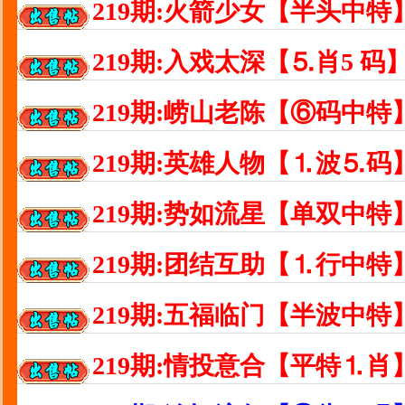
219期:火箭少女【半头中特
219期:入戏太深【⒌肖5 码
219期:崂山老陈【⑥码中特
219期:英雄人物【⒈波⒌码
219期:势如流星【单双中特
219期:团结互助【⒈行中特
219期:五福临门【半波中特
219期:情投意合【平特⒈肖