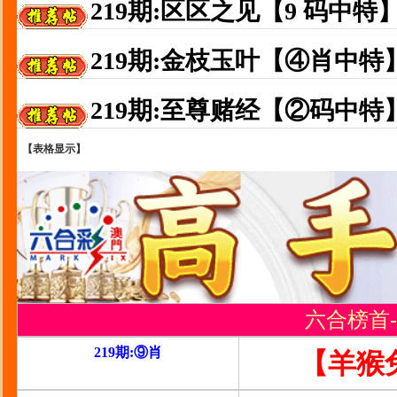
219期:区区之见【9 码中特
219期:金枝玉叶【④肖中特
219期:至尊赌经【②码中特
【
表格显示
】
六合榜首-
219期:⑨肖
【羊猴