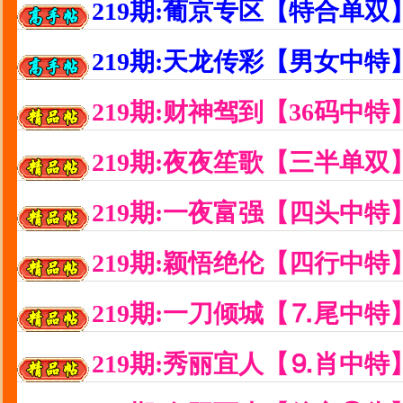
219期:葡京专区【特合单双
219期:天龙传彩【男女中特
219期:财神驾到【36码中特
219期:夜夜笙歌【三半单双
219期:一夜富强【四头中特
219期:颖悟绝伦【四行中特
219期:一刀倾城【⒎尾中特
219期:秀丽宜人【⒐肖中特