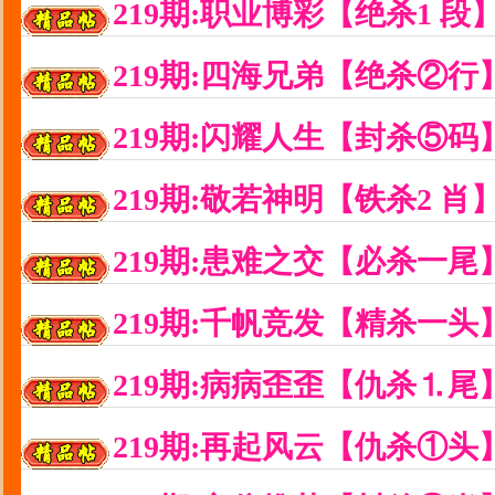
219期:职业博彩【绝杀1 段
219期:四海兄弟【绝杀②行
219期:闪耀人生【封杀⑤码
219期:敬若神明【铁杀2 肖
219期:患难之交【必杀一尾
219期:千帆竞发【精杀一头
219期:病病歪歪【仇杀⒈尾
219期:再起风云【仇杀①头